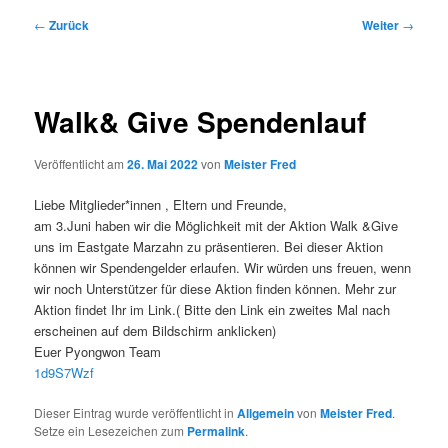
Beitragsnavigation
←
Zurück
Weiter
→
Walk& Give Spendenlauf
Veröffentlicht am
26. Mai 2022
von
Meister Fred
Liebe Mitglieder*innen , Eltern und Freunde,
am 3.Juni haben wir die Möglichkeit mit der Aktion Walk &Give
uns im Eastgate Marzahn zu präsentieren. Bei dieser Aktion
können wir Spendengelder erlaufen. Wir würden uns freuen, wenn
wir noch Unterstützer für diese Aktion finden können. Mehr zur
Aktion findet Ihr im Link.( Bitte den Link ein zweites Mal nach
erscheinen auf dem Bildschirm anklicken)
Euer Pyongwon Team
1d9S7Wzf
Dieser Eintrag wurde veröffentlicht in
Allgemein
von
Meister Fred
.
Setze ein Lesezeichen zum
Permalink
.