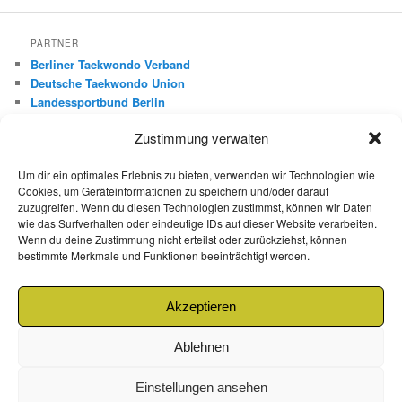
PARTNER
Berliner Taekwondo Verband
Deutsche Taekwondo Union
Landessportbund Berlin
Deutscher Olympischer Sportbund
Zustimmung verwalten
FREUNDE
Um dir ein optimales Erlebnis zu bieten, verwenden wir Technologien wie
Roman Boxberger – mobile Leistungsdiagnostik
Cookies, um Geräteinformationen zu speichern und/oder darauf
Dirk Ritt – Red Dragon
zuzugreifen. Wenn du diesen Technologien zustimmst, können wir Daten
wie das Surfverhalten oder eindeutige IDs auf dieser Website verarbeiten.
Mo-Hwa Park – 540Grad.de
Wenn du deine Zustimmung nicht erteilst oder zurückziehst, können
Gültekin Özcifci – Fight Shop Berlin
bestimmte Merkmale und Funktionen beeinträchtigt werden.
Kukkiwon Demonstration Team
Kulturabteilung Korea
Feuersozietät Berlin Brandenburg
Akzeptieren
Ablehnen
Einstellungen ansehen
Datenschutzerklärung
Mit Stolz präsentiert von WordPress