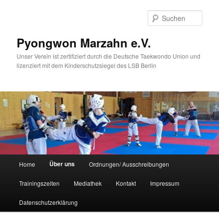
Zum
Inhalt
Such
wechseln
Pyongwon Marzahn e.V.
Unser Verein ist zertifiziert durch die Deutsche Taekwondo Union und
lizenziert mit dem Kinderschutzsiegel des LSB Berlin
Hauptmenü
Über uns
Home
Ordnungen/ Ausschreibungen
Trainingszeiten
Mediathek
Kontakt
Impressum
Datenschutzerklärung