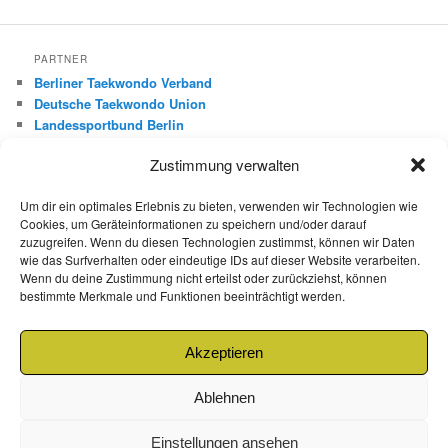
PARTNER
Berliner Taekwondo Verband
Deutsche Taekwondo Union
Landessportbund Berlin
Deutscher Olympischer Sportbund
Zustimmung verwalten
FREUNDE
Um dir ein optimales Erlebnis zu bieten, verwenden wir Technologien wie
Roman Boxberger – mobile Leistungsdiagnostik
Cookies, um Geräteinformationen zu speichern und/oder darauf
Dirk Ritt – Red Dragon
zuzugreifen. Wenn du diesen Technologien zustimmst, können wir Daten
wie das Surfverhalten oder eindeutige IDs auf dieser Website verarbeiten.
Mo-Hwa Park – 540Grad.de
Wenn du deine Zustimmung nicht erteilst oder zurückziehst, können
Gültekin Özcifci – Fight Shop Berlin
bestimmte Merkmale und Funktionen beeinträchtigt werden.
Kukkiwon Demonstration Team
Kulturabteilung Korea
Feuersozietät Berlin Brandenburg
Akzeptieren
Ablehnen
Einstellungen ansehen
Datenschutzerklärung
Mit Stolz präsentiert von WordPress