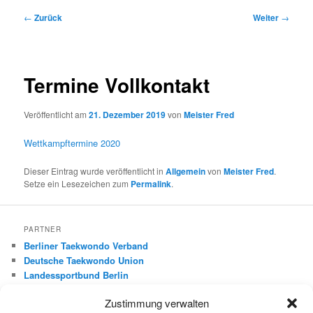
Beitragsnavigation
←
Zurück
Weiter
→
Termine Vollkontakt
Veröffentlicht am
21. Dezember 2019
von
Meister Fred
Wettkampftermine 2020
Dieser Eintrag wurde veröffentlicht in
Allgemein
von
Meister Fred
.
Setze ein Lesezeichen zum
Permalink
.
PARTNER
Berliner Taekwondo Verband
Deutsche Taekwondo Union
Landessportbund Berlin
Deutscher Olympischer Sportbund
Zustimmung verwalten