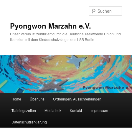
Zum
Inhalt
Such
wechseln
Pyongwon Marzahn e.V.
Unser Verein ist zertifiziert durch die Deutsche Taekwondo Union und
lizenziert mit dem Kinderschutzsiegel des LSB Berlin
Hauptmenü
Home
Über uns
Ordnungen/ Ausschreibungen
Trainingszeiten
Mediathek
Kontakt
Impressum
Datenschutzerklärung