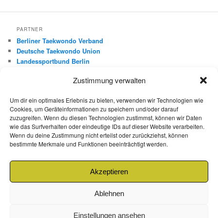
PARTNER
Berliner Taekwondo Verband
Deutsche Taekwondo Union
Landessportbund Berlin
Deutscher Olympischer Sportbund
Zustimmung verwalten
FREUNDE
Um dir ein optimales Erlebnis zu bieten, verwenden wir Technologien wie
Roman Boxberger – mobile Leistungsdiagnostik
Cookies, um Geräteinformationen zu speichern und/oder darauf
Dirk Ritt – Red Dragon
zuzugreifen. Wenn du diesen Technologien zustimmst, können wir Daten
wie das Surfverhalten oder eindeutige IDs auf dieser Website verarbeiten.
Mo-Hwa Park – 540Grad.de
Wenn du deine Zustimmung nicht erteilst oder zurückziehst, können
Gültekin Özcifci – Fight Shop Berlin
bestimmte Merkmale und Funktionen beeinträchtigt werden.
Kukkiwon Demonstration Team
Kulturabteilung Korea
Feuersozietät Berlin Brandenburg
Akzeptieren
Ablehnen
Einstellungen ansehen
Datenschutzerklärung
Mit Stolz präsentiert von WordPress