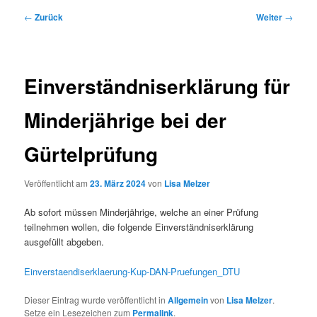
Beitragsnavigation
←
Zurück
Weiter
→
Einverständniserklärung für
Minderjährige bei der
Gürtelprüfung
Veröffentlicht am
23. März 2024
von
Lisa Melzer
Ab sofort müssen Minderjährige, welche an einer Prüfung
teilnehmen wollen, die folgende Einverständniserklärung
ausgefüllt abgeben.
Einverstaendiserklaerung-Kup-DAN-Pruefungen_DTU
Dieser Eintrag wurde veröffentlicht in
Allgemein
von
Lisa Melzer
.
Setze ein Lesezeichen zum
Permalink
.