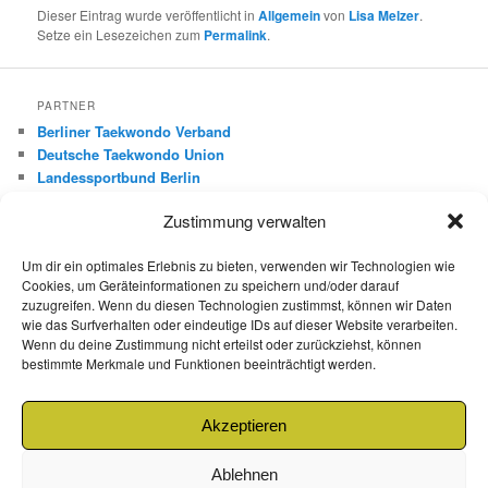
Dieser Eintrag wurde veröffentlicht in
Allgemein
von
Lisa Melzer
.
Setze ein Lesezeichen zum
Permalink
.
PARTNER
Berliner Taekwondo Verband
Deutsche Taekwondo Union
Landessportbund Berlin
Deutscher Olympischer Sportbund
Zustimmung verwalten
FREUNDE
Um dir ein optimales Erlebnis zu bieten, verwenden wir Technologien wie
Roman Boxberger – mobile Leistungsdiagnostik
Cookies, um Geräteinformationen zu speichern und/oder darauf
Dirk Ritt – Red Dragon
zuzugreifen. Wenn du diesen Technologien zustimmst, können wir Daten
wie das Surfverhalten oder eindeutige IDs auf dieser Website verarbeiten.
Mo-Hwa Park – 540Grad.de
Wenn du deine Zustimmung nicht erteilst oder zurückziehst, können
Gültekin Özcifci – Fight Shop Berlin
bestimmte Merkmale und Funktionen beeinträchtigt werden.
Kukkiwon Demonstration Team
Kulturabteilung Korea
Feuersozietät Berlin Brandenburg
Akzeptieren
Ablehnen