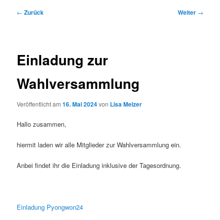
Beitragsnavigation
←
Zurück
Weiter
→
Einladung zur
Wahlversammlung
Veröffentlicht am
16. Mai 2024
von
Lisa Melzer
Hallo zusammen,
hiermit laden wir alle Mitglieder zur Wahlversammlung ein.
Anbei findet ihr die Einladung inklusive der Tagesordnung.
Einladung Pyongwon24